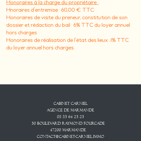
Honoraires à la charge du propriétaire :
Hnoraires d'entremise : 60,00 € TTC
Honoraires de visite du preneur, constitution de son
dossier et rédaction du bail : 6% TTC du loyer annuel
hors charges
Honoraires de réalisation de l'état des lieux : 1% TTC
du loyer annuel hors charges.
Cabinet CARNIEL
Agence De Marmande
05 53 64 23 23
30 Boulevard Raymond Fourcade
47200
Marmande
contact@cabinet-carniel.immo