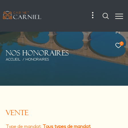
Fr
0
N
o
s
h
o
n
o
r
a
i
r
e
s
ACCUEIL
HONORAIRES
Vente
Type de mandat:
Tous types de mandat