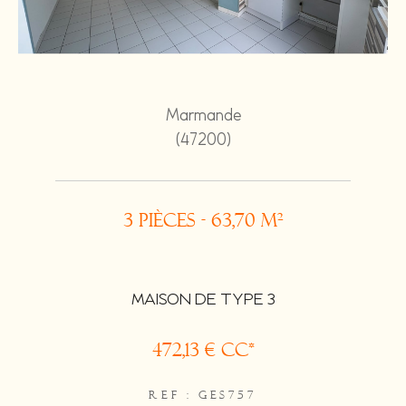
Marmande
(47200)
3 pièces - 63,70 m²
MAISON DE TYPE 3
472,13 €
CC*
REF : GES757