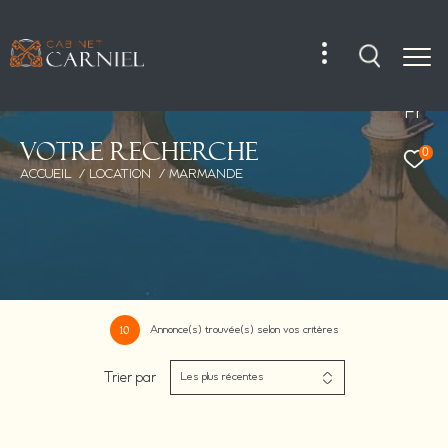
Fr
V
o
t
r
e
r
e
c
h
e
r
c
h
e
0
ACCUEIL
LOCATION
MARMANDE
Annonce(s) trouvée(s) selon vos critères
10
Trier par
Les plus récentes