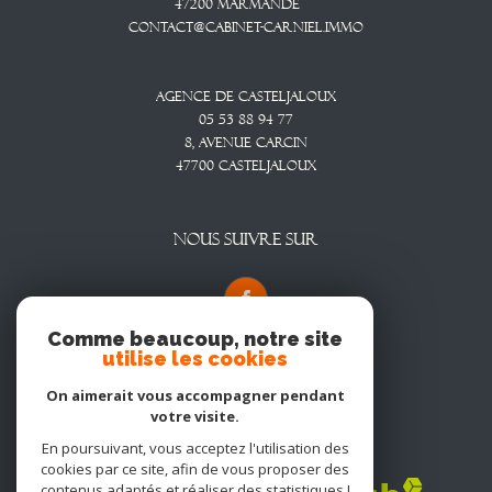
47200
Marmande
contact@cabinet-carniel.immo
Agence De Casteljaloux
05 53 88 94 77
8, Avenue CARCIN
47700
CASTELJALOUX
NOUS SUIVRE SUR
Comme beaucoup, notre site
utilise les cookies
On aimerait vous accompagner pendant
votre visite.
En poursuivant, vous acceptez l'utilisation des
Adhérents
cookies par ce site, afin de vous proposer des
contenus adaptés et réaliser des statistiques !