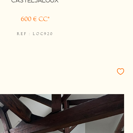
CASTELJALOUX
600 €
CC*
REF : LOC920