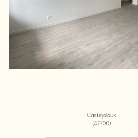
Casteljaloux
(47700)