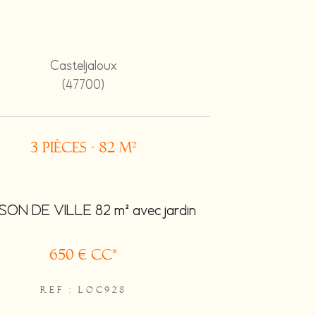
Casteljaloux
(47700)
3 pièces - 82 m²
ON DE VILLE 82 m² avec jardin
650 €
CC*
REF : LOC928