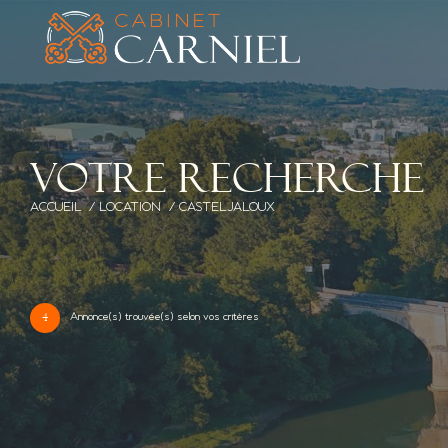
V
o
t
r
e
r
e
c
h
e
r
c
h
e
ACCUEIL
LOCATION
CASTELJALOUX
Annonce(s) trouvée(s) selon vos critères
4