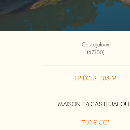
Casteljaloux
(47700)
4 pièces - 108 m²
MAISON T4 CASTEJALOU
740 €
CC*