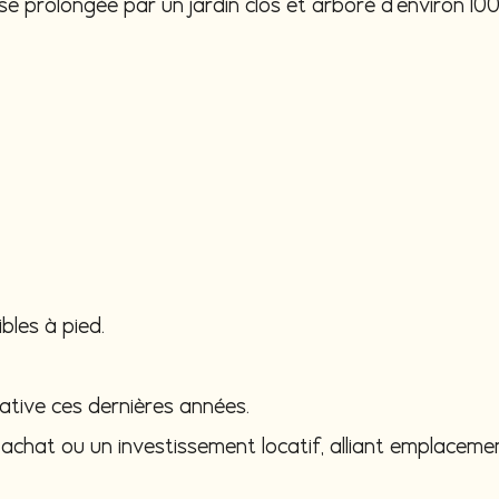
sse prolongée par un jardin clos et arboré d'environ 10
bles à pied.
ative ces dernières années.
achat ou un investissement locatif, alliant emplacement