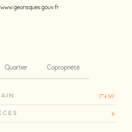
 : www.georisques.gouv.fr
Quartier
Copropriété
RAIN
174 m²
ÈCES
6