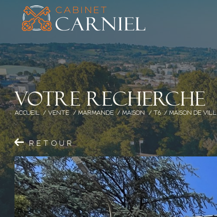
V
o
t
r
e
r
e
c
h
e
r
c
h
e
ACCUEIL
VENTE
MARMANDE
MAISON
T6
MAISON DE VIL
RETOUR