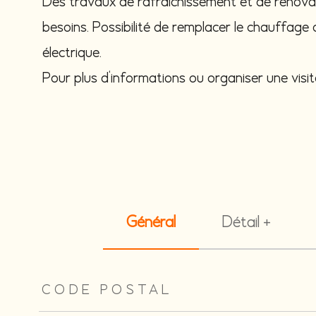
Des travaux de rafraîchissement et de rénovati
besoins. Possibilité de remplacer le chauffage
électrique.
Pour plus d'informations ou organiser une visit
Général
Détail +
TRAD_ZEPHYR_Caracteristique
TRAD_ZEPHYR_Valeu
CODE POSTAL