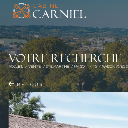
V
o
t
r
e
r
e
c
h
e
r
c
h
e
ACCUEIL
VENTE
STE MARTHE
MAISON
T5
MAISON AVEC S
RETOUR