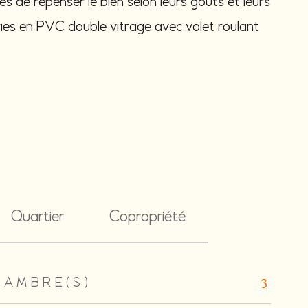
s de repenser le bien selon leurs goûts et leurs
ries en PVC double vitrage avec volet roulant
Quartier
Copropriété
HAMBRE(S)
3