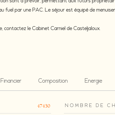
on sont à prévoir, permettant aux futurs propriétaire
 au fuel par une PAC. Le séjour est équipé de menuise
e, contactez le Cabinet Carniel de Casteljaloux.
Financier
Composition
Energie
rs
NOMBRE DE C
47430