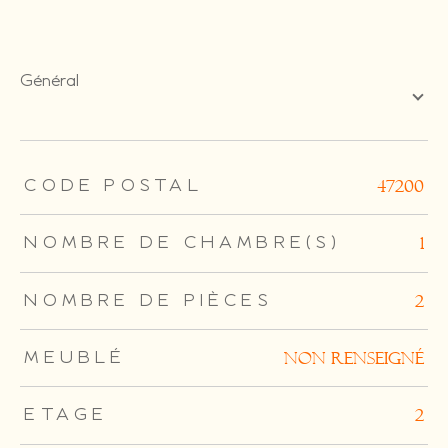
général
TRAD_ZEPHYR_Caracteristique
TRAD_ZEPHYR_Valeurs
CODE POSTAL
47200
NOMBRE DE CHAMBRE(S)
1
NOMBRE DE PIÈCES
2
MEUBLÉ
Non renseigné
ETAGE
2