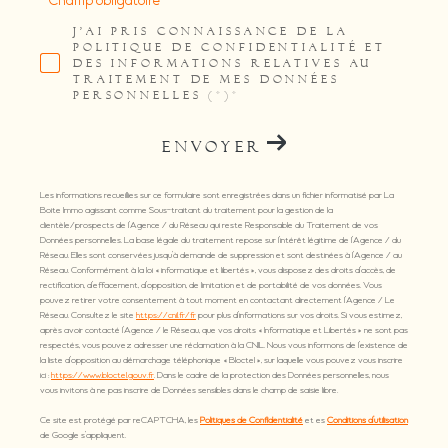
* Champ obligatoire
J'AI PRIS CONNAISSANCE DE LA
POLITIQUE DE CONFIDENTIALITÉ ET
DES INFORMATIONS RELATIVES AU
TRAITEMENT DE MES DONNÉES
PERSONNELLES (*)*
ENVOYER
Les informations recueillies sur ce formulaire sont enregistrées dans un fichier informatisé par La
Boite Immo agissant comme Sous-traitant du traitement pour la gestion de la
clientèle/prospects de l'Agence / du Réseau qui reste Responsable du Traitement de vos
Données personnelles. La base légale du traitement repose sur l'intérêt légitime de l'Agence / du
Réseau. Elles sont conservées jusqu'à demande de suppression et sont destinées à l'Agence / au
Réseau. Conformément à la loi « informatique et libertés », vous disposez des droits d’accès, de
rectification, d’effacement, d’opposition, de limitation et de portabilité de vos données. Vous
pouvez retirer votre consentement à tout moment en contactant directement l’Agence / Le
Réseau. Consultez le site
https://cnil.fr/fr
pour plus d’informations sur vos droits. Si vous estimez,
après avoir contacté l'Agence / le Réseau, que vos droits « Informatique et Libertés » ne sont pas
respectés, vous pouvez adresser une réclamation à la CNIL. Nous vous informons de l’existence de
la liste d'opposition au démarchage téléphonique « Bloctel », sur laquelle vous pouvez vous inscrire
ici :
https://www.bloctel.gouv.fr
. Dans le cadre de la protection des Données personnelles, nous
vous invitons à ne pas inscrire de Données sensibles dans le champ de saisie libre.
Ce site est protégé par reCAPTCHA, les
Politiques de Confidentialité
et es
Conditions d'utilisation
de Google s'appliquent.