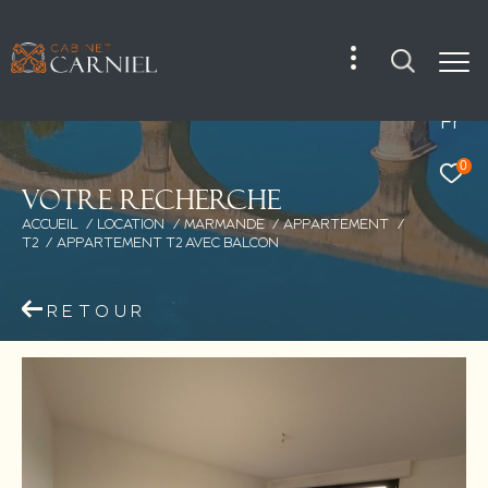
Fr
0
V
o
t
r
e
r
e
c
h
e
r
c
h
e
ACCUEIL
LOCATION
MARMANDE
APPARTEMENT
T2
APPARTEMENT T2 AVEC BALCON
RETOUR