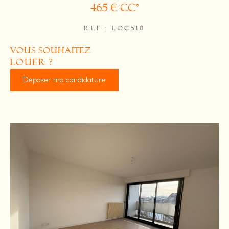
465 €
CC*
REF : LOC510
vous souhaitez
louer ?
Déposer ma candidature