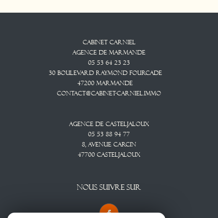
Cabinet CARNIEL
Agence De Marmande
05 53 64 23 23
30 Boulevard Raymond Fourcade
47200
Marmande
contact@cabinet-carniel.immo
Agence De Casteljaloux
05 53 88 94 77
8, Avenue CARCIN
47700
CASTELJALOUX
NOUS SUIVRE SUR