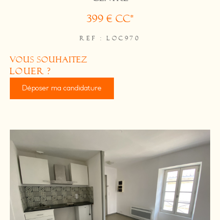
399 €
CC*
REF : LOC970
vous souhaitez
louer ?
Déposer ma candidature