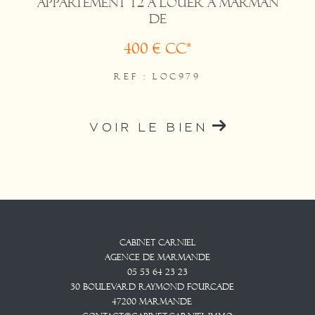
APPARTEMENT T2 A LOUER A MARMAN
DE
400 €
CC*
REF : LOC979
VOIR LE BIEN
Cabinet CARNIEL
Agence De Marmande
05 53 64 23 23
30 Boulevard Raymond Fourcade
47200
Marmande