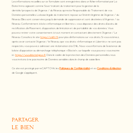
Les informations recueillies sur ce formulaire sont enregistrées dans un fichier informatisé par La
Boite Immo agissant comme Sous-traitant du traitement pour la gestion de la
clientèle/prospects de l'Agence / du Réseau qui reste Responsable du Traitement de vos
Données personnelles. La base légale du traitement repose sur l'intérêt légitime de l'Agence / du
Réseau. Elles sont conservées jusqu'à demande de suppression et sont destinées à l'Agence / au
Réseau. Conformément à la loi « informatique et libertés », vous disposez des droits d’accès, de
rectification, d’effacement, d’opposition, de limitation et de portabilité de vos données. Vous
pouvez retirer votre consentement à tout moment en contactant directement l’Agence / Le
Réseau. Consultez le site
https://cnil.fr/fr
pour plus d’informations sur vos droits. Si vous estimez,
après avoir contacté l'Agence / le Réseau, que vos droits « Informatique et Libertés » ne sont pas
respectés, vous pouvez adresser une réclamation à la CNIL. Nous vous informons de l’existence de
la liste d'opposition au démarchage téléphonique « Bloctel », sur laquelle vous pouvez vous inscrire
ici :
https://www.bloctel.gouv.fr
. Dans le cadre de la protection des Données personnelles, nous
vous invitons à ne pas inscrire de Données sensibles dans le champ de saisie libre.
Ce site est protégé par reCAPTCHA, les
Politiques de Confidentialité
et es
Conditions d'utilisation
de Google s'appliquent.
partager
le bien