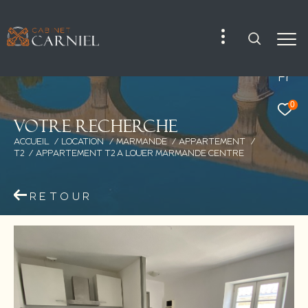
Fr
0
V
o
t
r
e
r
e
c
h
e
r
c
h
e
ACCUEIL
LOCATION
MARMANDE
APPARTEMENT
T2
APPARTEMENT T2 A LOUER MARMANDE CENTRE
RETOUR