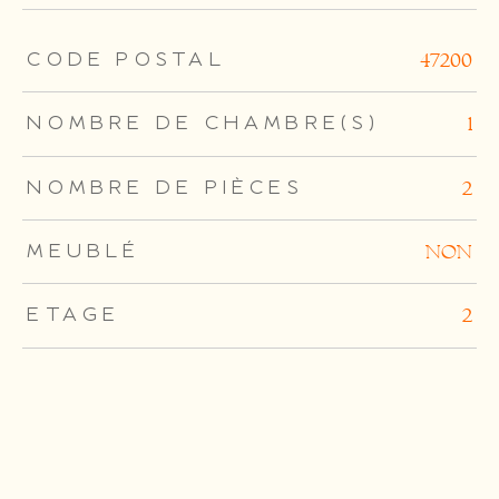
TRAD_ZEPHYR_Caracteristique
TRAD_ZEPHYR_Valeurs
CODE POSTAL
47200
NOMBRE DE CHAMBRE(S)
1
NOMBRE DE PIÈCES
2
MEUBLÉ
NON
ETAGE
2